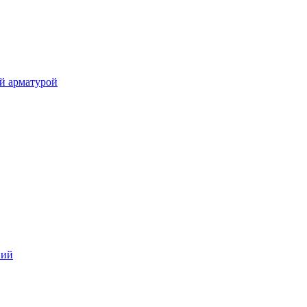
й арматурой
ний