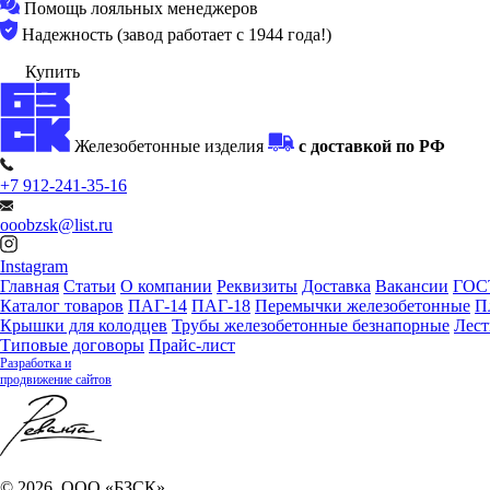
Помощь лояльных менеджеров
Надежность (завод работает с 1944 года!)
Купить
Железобетонные изделия
с доставкой по РФ
+7 912-241-35-16
ooobzsk@list.ru
Instagram
Главная
Статьи
О компании
Реквизиты
Доставка
Вакансии
ГОС
Каталог товаров
ПАГ-14
ПАГ-18
Перемычки железобетонные
П
Крышки для колодцев
Трубы железобетонные безнапорные
Лес
Типовые договоры
Прайс-лист
Разработка и
продвижение сайтов
© 2026, ООО «БЗСК»