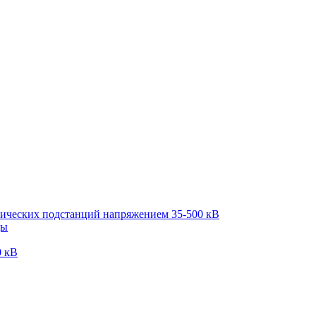
рических подстанций напряжением 35-500 кВ
ды
0 кВ