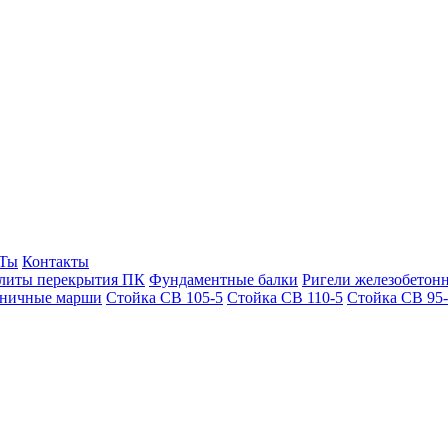
Ты
Контакты
литы перекрытия ПК
Фундаментные балки
Ригели железобетон
тничные марши
Стойка СВ 105-5
Стойка СВ 110-5
Стойка СВ 95