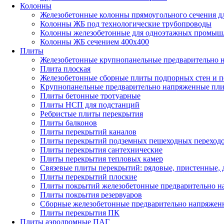
Колонны
Железобетонные колонны прямоугольного сечения д
Колонны ЖБ под технологические трубопроводы
Колонны железобетонные для одноэтажных промыш
Колонны ЖБ сечением 400х400
Плиты
Железобетонные крупнопанельные предварительно н
Плита плоская
Железобетонные сборные плиты подпорных стен и 
Крупнопанельные предварительно напряженные пл
Плиты бетонные тротуарные
Плиты НСП для подстанций
Ребристые плиты перекрытия
Плиты балконов
Плиты перекрытий каналов
Плиты перекрытий подземных пешеходных переход
Плиты перекрытия сантехнические
Плиты перекрытия тепловых камер
Связевые плиты перекрытий: рядовые, пристенные, 
Плиты перекрытий плоские
Плиты покрытий железобетонные предварительно на
Плиты покрытия резервуаров
Сборные железобетонные предварительно напряжен
Плиты перекрытия ПК
Плиты аэродромные ПАГ