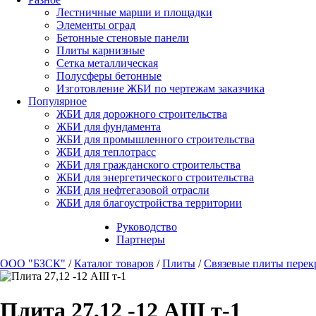
Лестничные марши и площадки
Элементы оград
Бетонные стеновые панели
Плиты карнизные
Сетка металлическая
Полусферы бетонные
Изготовление ЖБИ по чертежам заказчика
Популярное
ЖБИ для дорожного строительства
ЖБИ для фундамента
ЖБИ для промышленного строительства
ЖБИ для теплотрасс
ЖБИ для гражданского строительства
ЖБИ для энергетического строительства
ЖБИ для нефтегазовой отрасли
ЖБИ для благоустройства территории
Руководство
Партнеры
ООО "БЗСК"
/
Каталог товаров
/
Плиты
/
Связевые плиты перек
Плита 27,12 -12 AIII т-1