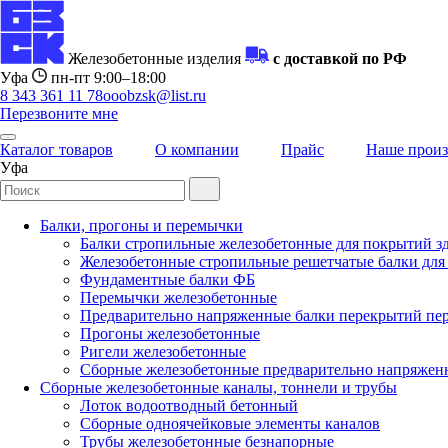
Железобетонные изделия
с доставкой по РФ
Уфа
пн-пт 9:00–18:00
8 343 361 11 78
ooobzsk@list.ru
Перезвоните мне
Каталог товаров
О компании
Прайс
Наше произ
Уфа
Балки, прогоны и перемычки
Балки стропильные железобетонные для покрытий з
Железобетонные стропильные решетчатые балки для 
Фундаментные балки ФБ
Перемычки железобетонные
Предварительно напряженные балки перекрытий пер
Прогоны железобетонные
Ригели железобетонные
Сборные железобетонные предварительно напряжен
Сборные железобетонные каналы, тоннели и трубы
Лоток водоотводный бетонный
Сборные одноячейковые элементы каналов
Трубы железобетонные безнапорные