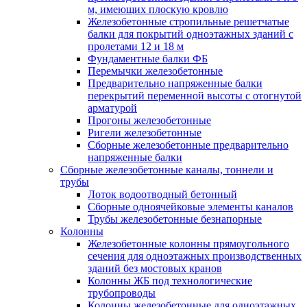
м, имеющих плоскую кровлю
Железобетонные стропильные решетчатые
балки для покрытий одноэтажных зданий с
пролетами 12 и 18 м
Фундаментные балки ФБ
Перемычки железобетонные
Предварительно напряженные балки
перекрытий переменной высоты с отогнутой
арматурой
Прогоны железобетонные
Ригели железобетонные
Сборные железобетонные предварительно
напряженные балки
Сборные железобетонные каналы, тоннели и
трубы
Лоток водоотводный бетонный
Сборные одноячейковые элементы каналов
Трубы железобетонные безнапорные
Колонны
Железобетонные колонны прямоугольного
сечения для одноэтажных производственных
зданий без мостовых кранов
Колонны ЖБ под технологические
трубопроводы
Колонны железобетонные для одноэтажных