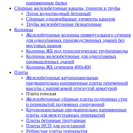
напряженные балки
Сборные железобетонные каналы, тоннели и трубы
Лоток водоотводный бетонный
Сборные одноячейковые элементы каналов
Трубы железобетонные безнапорные
Колонны
Железобетонные колонны прямоугольного сечения
для одноэтажных производственных зданий без
мостовых кранов
Колонны ЖБ под технологические трубопроводы
Колонны железобетонные для одноэтажных
промышленных зданий
Колонны ЖБ сечением 400х400
Плиты
Железобетонные крупнопанельные
предварительно напряженные плиты переменной
высоты с напрягаемой отогнутой арматурой
Плита плоская
Железобетонные сборные плиты подпорных стен
и перекрытий подземных сооружений
Крупнопанельные предварительно напряженные
плиты для междуэтажных перекрытий
Плиты бетонные тротуарные
Плиты НСП для подстанций
Ребристые плиты перекрытия