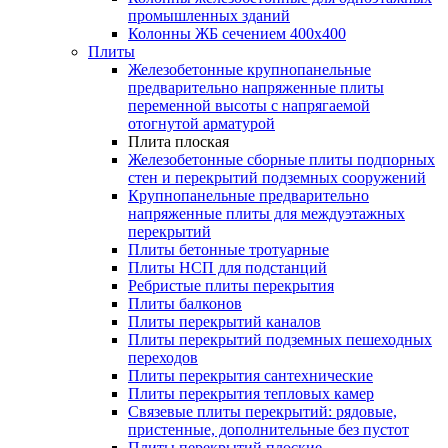
промышленных зданий
Колонны ЖБ сечением 400х400
Плиты
Железобетонные крупнопанельные
предварительно напряженные плиты
переменной высоты с напрягаемой
отогнутой арматурой
Плита плоская
Железобетонные сборные плиты подпорных
стен и перекрытий подземных сооружений
Крупнопанельные предварительно
напряженные плиты для междуэтажных
перекрытий
Плиты бетонные тротуарные
Плиты НСП для подстанций
Ребристые плиты перекрытия
Плиты балконов
Плиты перекрытий каналов
Плиты перекрытий подземных пешеходных
переходов
Плиты перекрытия сантехнические
Плиты перекрытия тепловых камер
Связевые плиты перекрытий: рядовые,
пристенные, дополнительные без пустот
Плиты перекрытий плоские