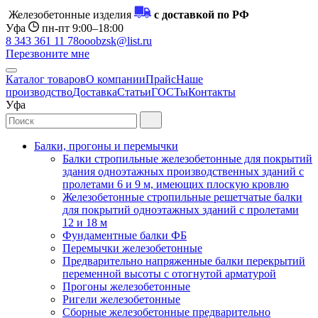
Железобетонные изделия
с доставкой по РФ
Уфа
пн-пт 9:00–18:00
8 343 361 11 78
ooobzsk@list.ru
Перезвоните мне
Каталог товаров
О компании
Прайс
Наше
производство
Доставка
Статьи
ГОСТы
Контакты
Уфа
Балки, прогоны и перемычки
Балки стропильные железобетонные для покрытий
здания одноэтажных производственных зданий с
пролетами 6 и 9 м, имеющих плоскую кровлю
Железобетонные стропильные решетчатые балки
для покрытий одноэтажных зданий с пролетами
12 и 18 м
Фундаментные балки ФБ
Перемычки железобетонные
Предварительно напряженные балки перекрытий
переменной высоты с отогнутой арматурой
Прогоны железобетонные
Ригели железобетонные
Сборные железобетонные предварительно