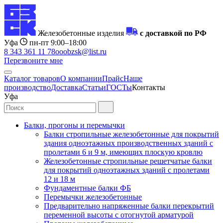
Железобетонные изделия
с доставкой по РФ
Уфа
пн-пт 9:00–18:00
8 343 361 11 78
ooobzsk@list.ru
Перезвоните мне
Каталог товаров
О компании
Прайс
Наше
производство
Доставка
Статьи
ГОСТы
Контакты
Уфа
Балки, прогоны и перемычки
Балки стропильные железобетонные для покрытий
здания одноэтажных производственных зданий с
пролетами 6 и 9 м, имеющих плоскую кровлю
Железобетонные стропильные решетчатые балки
для покрытий одноэтажных зданий с пролетами
12 и 18 м
Фундаментные балки ФБ
Перемычки железобетонные
Предварительно напряженные балки перекрытий
переменной высоты с отогнутой арматурой