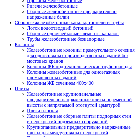
Прогоны железобетонные
Ригели железобетонные
Сборные железобетонные предварительно
напряженные балки
Сборные железобетонные каналы, тоннели и трубы
Лоток водоотводный бетонный
Сборные одноячейковые элементы каналов
Трубы железобетонные безнапорные
Колонны
Железобетонные колонны прямоугольного сечения
для одноэтажных производственных зданий без
мостовых кранов
Колонны ЖБ под технологические трубопроводы
Колонны железобетонные для одноэтажных
промышленных зданий
Колонны ЖБ сечением 400х400
Плиты
Железобетонные крупнопанельные
предварительно напряженные плиты переменной
высоты с напрягаемой отогнутой арматурой
Плита плоская
Железобетонные сборные плиты подпорных стен
и перекрытий подземных сооружений
Крупнопанельные предварительно напряженные
плиты для междуэтажных перекрытий