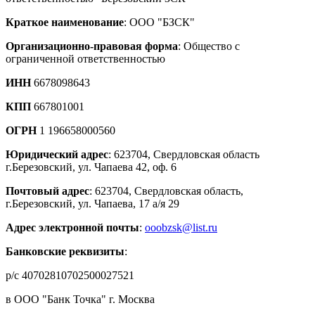
Краткое наименование
: ООО "БЗСК"
Организационно-правовая форма
: Общество с
ограниченной ответственностью
ИНН
6678098643
КПП
667801001
ОГРН
1 196658000560
Юридический адрес
: 623704, Свердловская область
г.Березовский, ул. Чапаева 42, оф. 6
Почтовый адрес
: 623704, Свердловская область,
г.Березовский, ул. Чапаева, 17 а/я 29
Адрес электронной почты
:
ooobzsk@list.ru
Банковские реквизиты
:
р/с 40702810702500027521
в ООО "Банк Точка" г. Москва