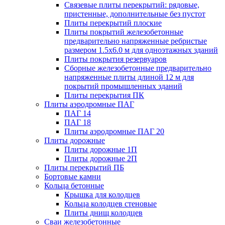
Связевые плиты перекрытий: рядовые,
пристенные, дополнительные без пустот
Плиты перекрытий плоские
Плиты покрытий железобетонные
предварительно напряженные ребристые
размером 1.5х6.0 м для одноэтажных зданий
Плиты покрытия резервуаров
Сборные железобетонные предварительно
напряженные плиты длиной 12 м для
покрытий промышленных зданий
Плиты перекрытия ПК
Плиты аэродромные ПАГ
ПАГ 14
ПАГ 18
Плиты аэродромные ПАГ 20
Плиты дорожные
Плиты дорожные 1П
Плиты дорожные 2П
Плиты перекрытий ПБ
Бортовые камни
Кольца бетонные
Крышка для колодцев
Кольца колодцев стеновые
Плиты днищ колодцев
Сваи железобетонные