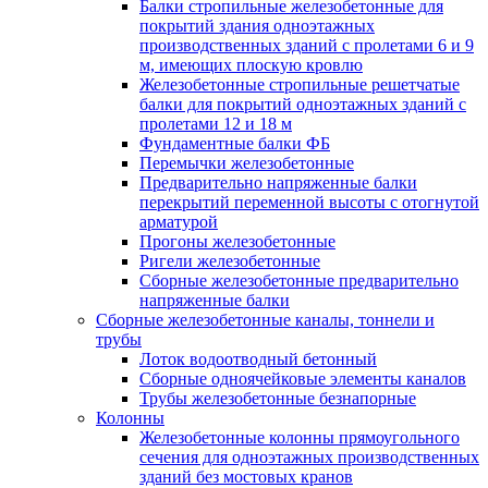
Балки стропильные железобетонные для
покрытий здания одноэтажных
производственных зданий с пролетами 6 и 9
м, имеющих плоскую кровлю
Железобетонные стропильные решетчатые
балки для покрытий одноэтажных зданий с
пролетами 12 и 18 м
Фундаментные балки ФБ
Перемычки железобетонные
Предварительно напряженные балки
перекрытий переменной высоты с отогнутой
арматурой
Прогоны железобетонные
Ригели железобетонные
Сборные железобетонные предварительно
напряженные балки
Сборные железобетонные каналы, тоннели и
трубы
Лоток водоотводный бетонный
Сборные одноячейковые элементы каналов
Трубы железобетонные безнапорные
Колонны
Железобетонные колонны прямоугольного
сечения для одноэтажных производственных
зданий без мостовых кранов