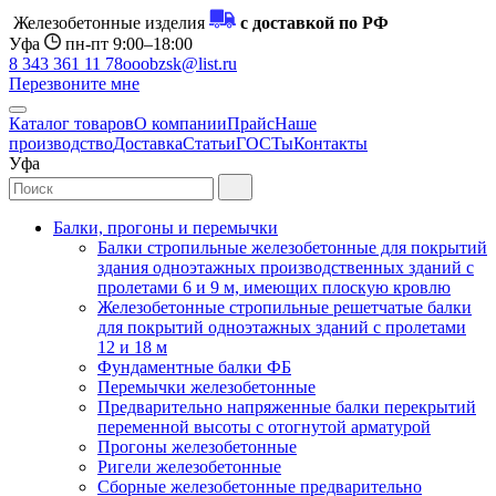
Железобетонные изделия
с доставкой по РФ
Уфа
пн-пт 9:00–18:00
8 343 361 11 78
ooobzsk@list.ru
Перезвоните мне
Каталог товаров
О компании
Прайс
Наше
производство
Доставка
Статьи
ГОСТы
Контакты
Уфа
Балки, прогоны и перемычки
Балки стропильные железобетонные для покрытий
здания одноэтажных производственных зданий с
пролетами 6 и 9 м, имеющих плоскую кровлю
Железобетонные стропильные решетчатые балки
для покрытий одноэтажных зданий с пролетами
12 и 18 м
Фундаментные балки ФБ
Перемычки железобетонные
Предварительно напряженные балки перекрытий
переменной высоты с отогнутой арматурой
Прогоны железобетонные
Ригели железобетонные
Сборные железобетонные предварительно