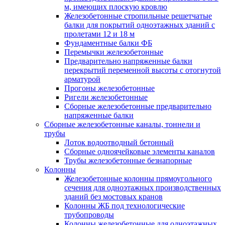
м, имеющих плоскую кровлю
Железобетонные стропильные решетчатые
балки для покрытий одноэтажных зданий с
пролетами 12 и 18 м
Фундаментные балки ФБ
Перемычки железобетонные
Предварительно напряженные балки
перекрытий переменной высоты с отогнутой
арматурой
Прогоны железобетонные
Ригели железобетонные
Сборные железобетонные предварительно
напряженные балки
Сборные железобетонные каналы, тоннели и
трубы
Лоток водоотводный бетонный
Сборные одноячейковые элементы каналов
Трубы железобетонные безнапорные
Колонны
Железобетонные колонны прямоугольного
сечения для одноэтажных производственных
зданий без мостовых кранов
Колонны ЖБ под технологические
трубопроводы
Колонны железобетонные для одноэтажных