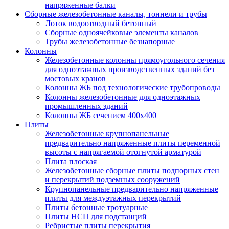
напряженные балки
Сборные железобетонные каналы, тоннели и трубы
Лоток водоотводный бетонный
Сборные одноячейковые элементы каналов
Трубы железобетонные безнапорные
Колонны
Железобетонные колонны прямоугольного сечения
для одноэтажных производственных зданий без
мостовых кранов
Колонны ЖБ под технологические трубопроводы
Колонны железобетонные для одноэтажных
промышленных зданий
Колонны ЖБ сечением 400х400
Плиты
Железобетонные крупнопанельные
предварительно напряженные плиты переменной
высоты с напрягаемой отогнутой арматурой
Плита плоская
Железобетонные сборные плиты подпорных стен
и перекрытий подземных сооружений
Крупнопанельные предварительно напряженные
плиты для междуэтажных перекрытий
Плиты бетонные тротуарные
Плиты НСП для подстанций
Ребристые плиты перекрытия