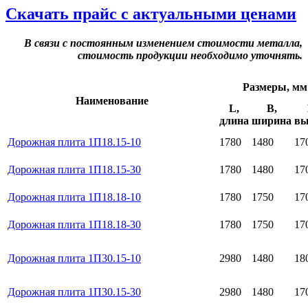
Скачать прайс с актуальными ценами
В связи с постоянным изменением стоимости металла,
стоимость продукции необходимо уточнять.
Размеры, мм
Наименование
L,
B,
длина
ширина
вы
Дорожная плита 1П18.15-10
1780
1480
17
Дорожная плита 1П18.15-30
1780
1480
17
Дорожная плита 1П18.18-10
1780
1750
17
Дорожная плита 1П18.18-30
1780
1750
17
Дорожная плита 1П30.15-10
2980
1480
18
Дорожная плита 1П30.15-30
2980
1480
17