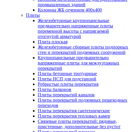
промышленных зданий
Колонны ЖБ сечением 400х400
Плиты
Железобетонные крупнопанельные
предварительно напряженные плиты
переменной высоты с напрягаемой
отогнутой арматурой
Плита плоская
Железобетонные сборные плиты подпорных
стен и перекрытий подземных сооружений
Крупнопанельные предварительно
напряженные плиты для междуэтажных
перекрытий
Плиты бетонные тротуарные
Плиты НСП для подстанций
Ребристые плиты перекрытия
Плиты балконов
Плиты перекрытий каналов
Плиты перекрытий подземных пешеходных
переходов
Плиты перекрытия сантехнические
Плиты перекрытия тепловых камер
Связевые плиты перекрытий: рядовые,
пристенные, дополнительные без пустот
Плиты перекрытий плоские