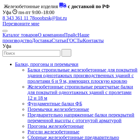
Железобетонные изделия
с доставкой по РФ
Уфа
пн-пт 9:00–18:00
8 343 361 11 78
ooobzsk@list.ru
Перезвоните мне
Каталог товаров
О компании
Прайс
Наше
производство
Доставка
Статьи
ГОСТы
Контакты
Уфа
Балки, прогоны и перемычки
Балки стропильные железобетонные для покрытий
здания одноэтажных производственных зданий с
пролетами 6 и 9 м, имеющих плоскую кровлю
Железобетонные стропильные решетчатые балки
для покрытий одноэтажных зданий с пролетами
12 и 18 м
Фундаментные балки ФБ
Перемычки железобетонные
Предварительно напряженные балки перекрытий
переменной высоты с отогнутой арматурой
Прогоны железобетонные
Ригели железобетонные
Сборные железобетонные предварительно