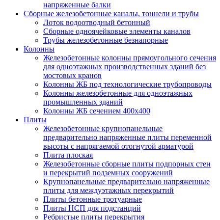
напряженные балки
Сборные железобетонные каналы, тоннели и трубы
Лоток водоотводный бетонный
Сборные одноячейковые элементы каналов
Трубы железобетонные безнапорные
Колонны
Железобетонные колонны прямоугольного сечения
для одноэтажных производственных зданий без
мостовых кранов
Колонны ЖБ под технологические трубопроводы
Колонны железобетонные для одноэтажных
промышленных зданий
Колонны ЖБ сечением 400х400
Плиты
Железобетонные крупнопанельные
предварительно напряженные плиты переменной
высоты с напрягаемой отогнутой арматурой
Плита плоская
Железобетонные сборные плиты подпорных стен
и перекрытий подземных сооружений
Крупнопанельные предварительно напряженные
плиты для междуэтажных перекрытий
Плиты бетонные тротуарные
Плиты НСП для подстанций
Ребристые плиты перекрытия