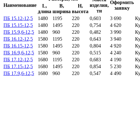
Оформить
Наименование
изделия,
L,
B,
H,
заявку
тн
длина
ширина
высота
ПБ 15.12-12,5
1480
1195
220
0,603
3 690
К
ПБ 15.15-12,5
1480
1495
220
0,754
4 620
К
ПБ 15.9,6-12,5
1480
960
220
0,482
3 990
К
ПБ 16.12-12,5
1580
1195
220
0,643
3 940
К
ПБ 16.15-12,5
1580
1495
220
0,804
4 920
К
ПБ 16.9,6-12,5
1580
960
220
0,515
4 240
К
ПБ 17.12-12,5
1680
1195
220
0,683
4 190
К
ПБ 17.15-12,5
1680
1495
220
0,854
5 230
К
ПБ 17.9,6-12,5
1680
960
220
0,547
4 490
К