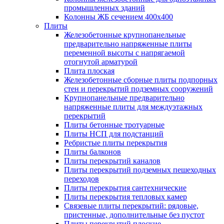
промышленных зданий
Колонны ЖБ сечением 400х400
Плиты
Железобетонные крупнопанельные
предварительно напряженные плиты
переменной высоты с напрягаемой
отогнутой арматурой
Плита плоская
Железобетонные сборные плиты подпорных
стен и перекрытий подземных сооружений
Крупнопанельные предварительно
напряженные плиты для междуэтажных
перекрытий
Плиты бетонные тротуарные
Плиты НСП для подстанций
Ребристые плиты перекрытия
Плиты балконов
Плиты перекрытий каналов
Плиты перекрытий подземных пешеходных
переходов
Плиты перекрытия сантехнические
Плиты перекрытия тепловых камер
Связевые плиты перекрытий: рядовые,
пристенные, дополнительные без пустот
Плиты перекрытий плоские