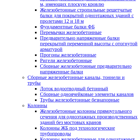
м, имеющих плоскую кровлю
Железобетонные стропильные решетчатые
балки для покрытий одноэтажных зданий с
пролетами 12 и 18 м
Фундаментные балки ФБ
Перемычки железобетонные
Предварительно напряженные балки
перекрытий переменной высоты с отогнутой
арматурой
Прогоны железобетонные
Ригели железобетонные
Сборные железобетонные предварительно
напряженные балки
Сборные железобетонные каналы, тоннели и
трубы
Лоток водоотводный бетонный
Сборные одноячейковые элементы каналов
Трубы железобетонные безнапорные
Колонны
Железобетонные колонны прямоугольного
сечения для одноэтажных производственных
зданий без мостовых кранов
Колонны ЖБ под технологические
трубопроводы
Колонны железобетонные для одноэтажных