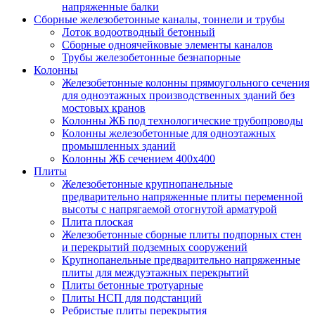
напряженные балки
Сборные железобетонные каналы, тоннели и трубы
Лоток водоотводный бетонный
Сборные одноячейковые элементы каналов
Трубы железобетонные безнапорные
Колонны
Железобетонные колонны прямоугольного сечения
для одноэтажных производственных зданий без
мостовых кранов
Колонны ЖБ под технологические трубопроводы
Колонны железобетонные для одноэтажных
промышленных зданий
Колонны ЖБ сечением 400х400
Плиты
Железобетонные крупнопанельные
предварительно напряженные плиты переменной
высоты с напрягаемой отогнутой арматурой
Плита плоская
Железобетонные сборные плиты подпорных стен
и перекрытий подземных сооружений
Крупнопанельные предварительно напряженные
плиты для междуэтажных перекрытий
Плиты бетонные тротуарные
Плиты НСП для подстанций
Ребристые плиты перекрытия