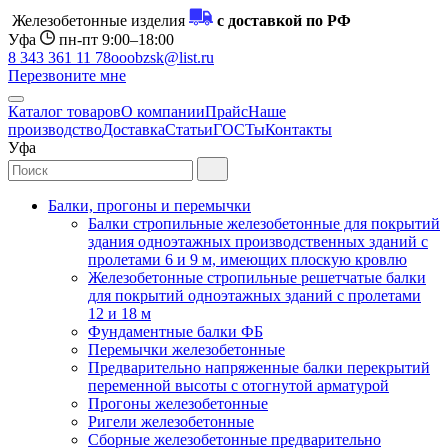
Железобетонные изделия
с доставкой по РФ
Уфа
пн-пт 9:00–18:00
8 343 361 11 78
ooobzsk@list.ru
Перезвоните мне
Каталог товаров
О компании
Прайс
Наше
производство
Доставка
Статьи
ГОСТы
Контакты
Уфа
Балки, прогоны и перемычки
Балки стропильные железобетонные для покрытий
здания одноэтажных производственных зданий с
пролетами 6 и 9 м, имеющих плоскую кровлю
Железобетонные стропильные решетчатые балки
для покрытий одноэтажных зданий с пролетами
12 и 18 м
Фундаментные балки ФБ
Перемычки железобетонные
Предварительно напряженные балки перекрытий
переменной высоты с отогнутой арматурой
Прогоны железобетонные
Ригели железобетонные
Сборные железобетонные предварительно