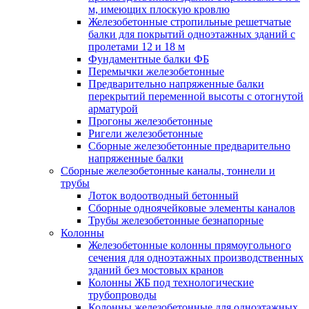
м, имеющих плоскую кровлю
Железобетонные стропильные решетчатые
балки для покрытий одноэтажных зданий с
пролетами 12 и 18 м
Фундаментные балки ФБ
Перемычки железобетонные
Предварительно напряженные балки
перекрытий переменной высоты с отогнутой
арматурой
Прогоны железобетонные
Ригели железобетонные
Сборные железобетонные предварительно
напряженные балки
Сборные железобетонные каналы, тоннели и
трубы
Лоток водоотводный бетонный
Сборные одноячейковые элементы каналов
Трубы железобетонные безнапорные
Колонны
Железобетонные колонны прямоугольного
сечения для одноэтажных производственных
зданий без мостовых кранов
Колонны ЖБ под технологические
трубопроводы
Колонны железобетонные для одноэтажных