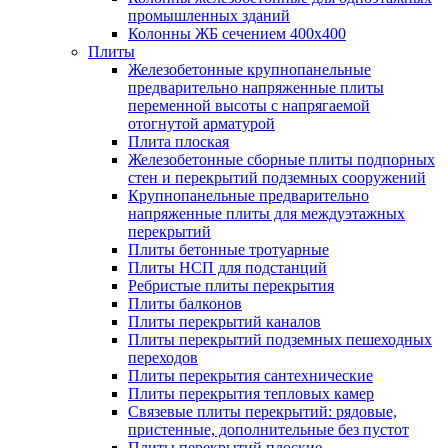
промышленных зданий
Колонны ЖБ сечением 400х400
Плиты
Железобетонные крупнопанельные
предварительно напряженные плиты
переменной высоты с напрягаемой
отогнутой арматурой
Плита плоская
Железобетонные сборные плиты подпорных
стен и перекрытий подземных сооружений
Крупнопанельные предварительно
напряженные плиты для междуэтажных
перекрытий
Плиты бетонные тротуарные
Плиты НСП для подстанций
Ребристые плиты перекрытия
Плиты балконов
Плиты перекрытий каналов
Плиты перекрытий подземных пешеходных
переходов
Плиты перекрытия сантехнические
Плиты перекрытия тепловых камер
Связевые плиты перекрытий: рядовые,
пристенные, дополнительные без пустот
Плиты перекрытий плоские