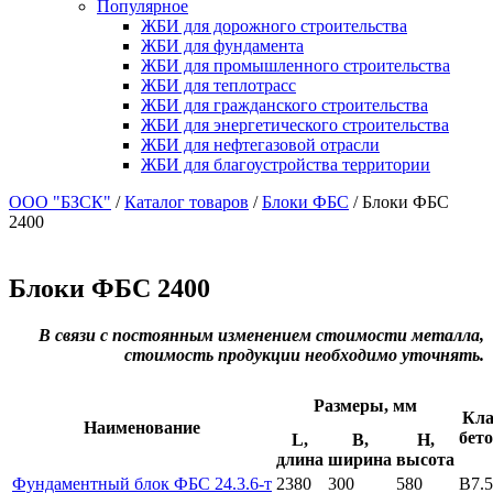
Популярное
ЖБИ для дорожного строительства
ЖБИ для фундамента
ЖБИ для промышленного строительства
ЖБИ для теплотрасс
ЖБИ для гражданского строительства
ЖБИ для энергетического строительства
ЖБИ для нефтегазовой отрасли
ЖБИ для благоустройства территории
ООО "БЗСК"
/
Каталог товаров
/
Блоки ФБС
/
Блоки ФБС
2400
Блоки ФБС 2400
В связи с постоянным изменением стоимости металла,
стоимость продукции необходимо уточнять.
Размеры, мм
Кла
Наименование
бет
L,
B,
H,
длина
ширина
высота
Фундаментный блок ФБС 24.3.6-т
2380
300
580
B7.5