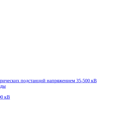
трических подстанций напряжением 35-500 кВ
оды
00 кВ