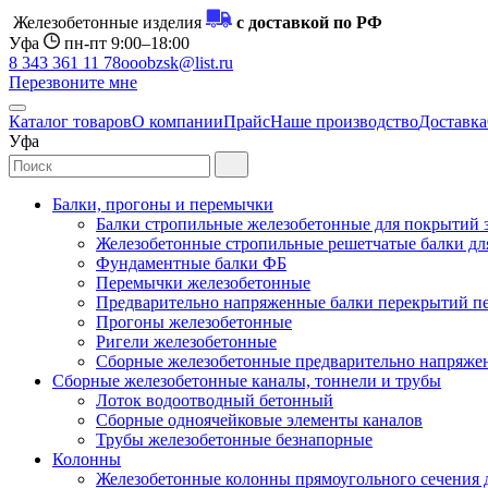
Железобетонные изделия
с доставкой по РФ
Уфа
пн-пт 9:00–18:00
8 343 361 11 78
ooobzsk@list.ru
Перезвоните мне
Каталог товаров
О компании
Прайс
Наше производство
Доставка
Уфа
Балки, прогоны и перемычки
Балки стропильные железобетонные для покрытий 
Железобетонные стропильные решетчатые балки для
Фундаментные балки ФБ
Перемычки железобетонные
Предварительно напряженные балки перекрытий пе
Прогоны железобетонные
Ригели железобетонные
Сборные железобетонные предварительно напряже
Сборные железобетонные каналы, тоннели и трубы
Лоток водоотводный бетонный
Сборные одноячейковые элементы каналов
Трубы железобетонные безнапорные
Колонны
Железобетонные колонны прямоугольного сечения 