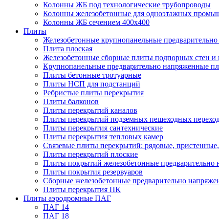
Колонны ЖБ под технологические трубопроводы
Колонны железобетонные для одноэтажных промы
Колонны ЖБ сечением 400х400
Плиты
Железобетонные крупнопанельные предварительно 
Плита плоская
Железобетонные сборные плиты подпорных стен и
Крупнопанельные предварительно напряженные п
Плиты бетонные тротуарные
Плиты НСП для подстанций
Ребристые плиты перекрытия
Плиты балконов
Плиты перекрытий каналов
Плиты перекрытий подземных пешеходных перехо
Плиты перекрытия сантехнические
Плиты перекрытия тепловых камер
Связевые плиты перекрытий: рядовые, пристенные,
Плиты перекрытий плоские
Плиты покрытий железобетонные предварительно н
Плиты покрытия резервуаров
Сборные железобетонные предварительно напряже
Плиты перекрытия ПК
Плиты аэродромные ПАГ
ПАГ 14
ПАГ 18