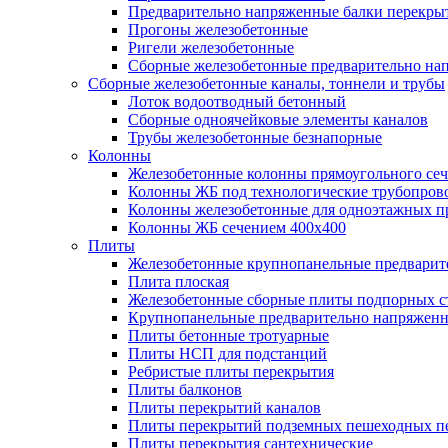
Предварительно напряженные балки перекрыт
Прогоны железобетонные
Ригели железобетонные
Сборные железобетонные предварительно на
Сборные железобетонные каналы, тоннели и трубы
Лоток водоотводный бетонный
Сборные одноячейковые элементы каналов
Трубы железобетонные безнапорные
Колонны
Железобетонные колонны прямоугольного сеч
Колонны ЖБ под технологические трубопров
Колонны железобетонные для одноэтажных 
Колонны ЖБ сечением 400х400
Плиты
Железобетонные крупнопанельные предварит
Плита плоская
Железобетонные сборные плиты подпорных с
Крупнопанельные предварительно напряжен
Плиты бетонные тротуарные
Плиты НСП для подстанций
Ребристые плиты перекрытия
Плиты балконов
Плиты перекрытий каналов
Плиты перекрытий подземных пешеходных п
Плиты перекрытия сантехнические