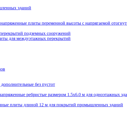
шленных зданий
напряженные плиты переменной высоты с напрягаемой отогнут
 перекрытий подземных сооружений
литы для междуэтажных перекрытий
дов
 дополнительные без пустот
апряженные ребристые размером 1.5х6.0 м для одноэтажных зд
нные плиты длиной 12 м для покрытий промышленных зданий