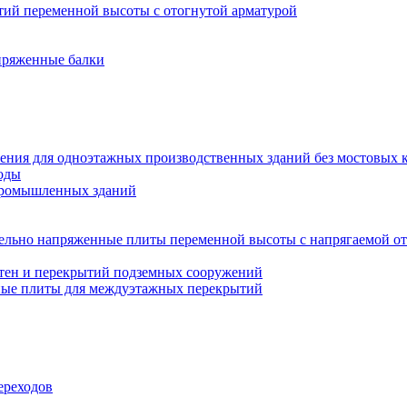
ий переменной высоты с отогнутой арматурой
пряженные балки
ения для одноэтажных производственных зданий без мостовых 
оды
промышленных зданий
ельно напряженные плиты переменной высоты с напрягаемой от
тен и перекрытий подземных сооружений
ные плиты для междуэтажных перекрытий
ереходов