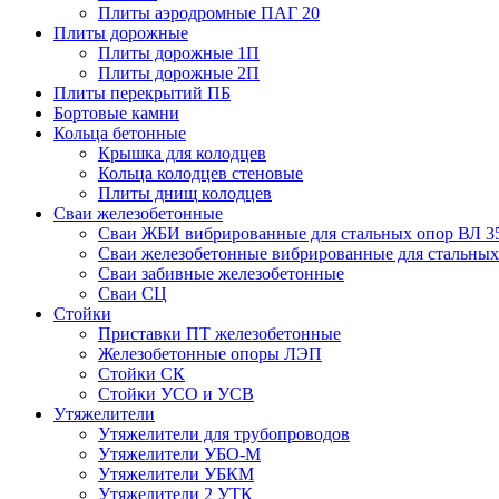
Плиты аэродромные ПАГ 20
Плиты дорожные
Плиты дорожные 1П
Плиты дорожные 2П
Плиты перекрытий ПБ
Бортовые камни
Кольца бетонные
Крышка для колодцев
Кольца колодцев стеновые
Плиты днищ колодцев
Сваи железобетонные
Сваи ЖБИ вибрированные для стальных опор ВЛ 3
Сваи железобетонные вибрированные для стальных
Сваи забивные железобетонные
Сваи СЦ
Стойки
Приставки ПТ железобетонные
Железобетонные опоры ЛЭП
Стойки СК
Стойки УСО и УСВ
Утяжелители
Утяжелители для трубопроводов
Утяжелители УБО-М
Утяжелители УБКМ
Утяжелители 2 УТК